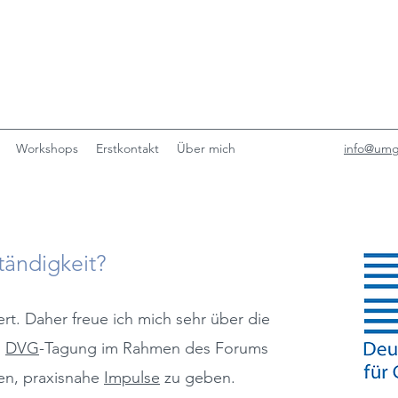
Workshops
Erstkontakt
Über mich
info@umg
tän
digkeit?
rt. Daher freue ich mich sehr über die
n
DV
G
-Tagung im Rahmen des Forums
nen, praxisnahe
Impulse
zu geben.