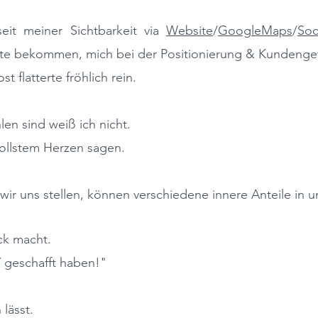
seit meiner S
ichtbarkeit
via
Websit
e
/
Google
Maps
/
Soc
te bekommen, mich bei der P
ositionierung
& K
undenge
t flatterte fröhlich rein.
n sind weiß ich nicht.
vollstem Herzen sagen.
ir uns stellen, können verschiedene innere Anteile in un
ck macht.
 geschafft haben!"
 lässt.