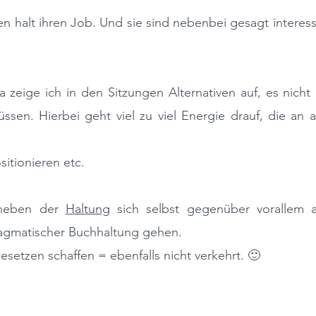
n halt ihren Job. Und sie sind nebenbei gesagt interes
a zeige ich in den Sitzungen A
lternativen
auf, es nicht 
ssen. Hierbei geht viel zu viel E
nergie
drauf, die an a
sitionieren etc.
neben der
H
altung
sich selbst gegenüber vorallem 
agmatischer B
uchhaltung
gehen.
etzen schaffen = ebenfalls nicht verkehrt. 🙂