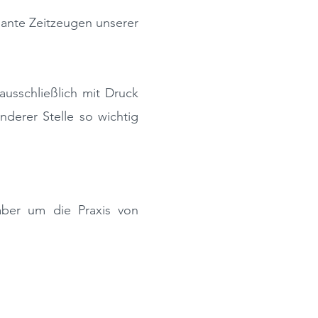
sante Z
eitzeugen
unserer
ausschließlich mit Druck
nderer Stelle so wichtig
aber um die P
raxis
von