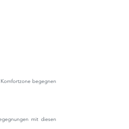
 K
omfortzone
begegnen
egegnungen
mit diesen